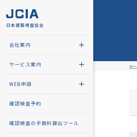
日本建築検査協会
会社案内
サービス
WEB申請
各種申請
採用情報
会社案内
選ばれる
確認検査
確認電子
社員紹介
確認検査書
サービス案内
ホー
計画通知書
会社概要
省エネ適
検査電子
募集要項
WEB申請
住宅性能評
社長挨拶
構造判定
省エネ適判
インター
確認検査予約
省エネ関連
沿革
住宅性能
構造適判
エントリ
確認検査の手数料算出ツール
住宅性能証