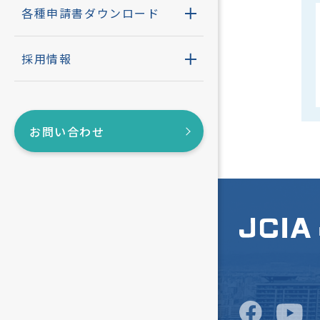
コンプラ
建物診断
住宅性能評
各種申請書ダウンロード
BELS評価
アクセス
採用情報
構造計算適
SDGs宣言
お問い合わせ
耐震判定書
低炭素建築
その他住宅
性能評価書
長期優良住