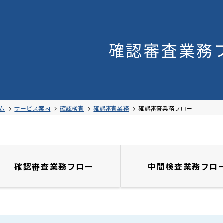
確認審査業務
案内
書ダウンロード
理由
申請
式ダウンロード
ム
サービス案内
確認検査
確認審査業務
確認審査業務フロー
式ダウンロード
合性判定
申請
価書式ダウンロード
・経営理念
WEB申請
ンシップ
確認審査
業務フロー
中間検査
業務フロ
業務書式ダウンロード
評価
電子申請
ーフォーム
明書式ダウンロード