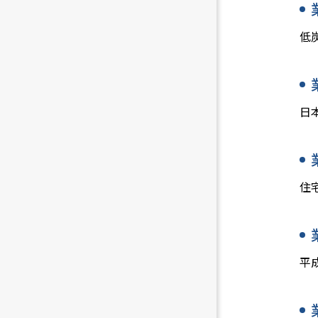
低
日
住
平