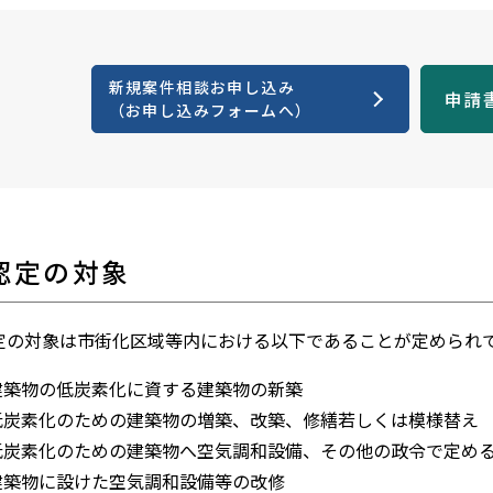
イアンス宣言
価WEB申請
業務申請書式ダウンロード
新規案件相談お申し込み
申請
（お申し込みフォームへ）
合性判定書式ダウンロード
式ダウンロード
認定の対象
物書式ダウンロード
定の対象は市街化区域等内における以下であることが定められ
関連書式ダウンロード
.建築物の低炭素化に資する建築物の新築
式ダウンロード
.低炭素化のための建築物の増築、改築、修繕若しくは模様替え
.低炭素化のための建築物へ空気調和設備、その他の政令で定め
.建築物に設けた空気調和設備等の改修
宅書式ダウンロード