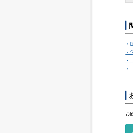
・
・
・
・
お