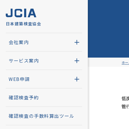
日本建築検査協会
会社案内
サービス
WEB申請
各種申請
採用情報
会社案内
選ばれる
確認検査
確認電子
社員紹介
確認検査書
サービス案内
ホー
計画通知書
会社概要
省エネ適
検査電子
募集要項
WEB申請
住宅性能評
社長挨拶
構造判定
省エネ適判
インター
確認検査予約
低
管
省エネ関連
沿革
住宅性能
構造適判
エントリ
確認検査の手数料算出ツール
住宅性能証