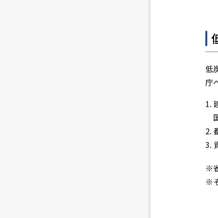
CASBEE不
CASBEE建
低
庁
1
2
3
※
※