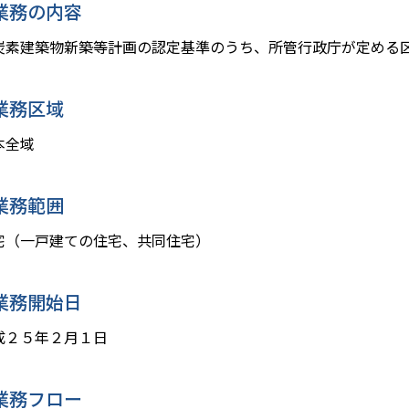
業務の内容
炭素建築物新築等計画の認定基準のうち、所管行政庁が定める
業務区域
本全域
業務範囲
宅（一戸建ての住宅、共同住宅）
業務開始日
成２５年２月１日
業務フロー