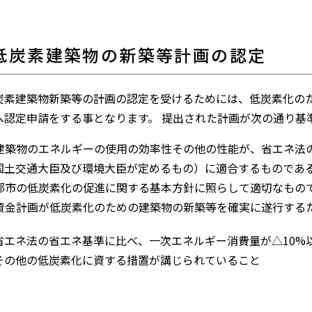
動産評価認証
低炭素建築物の新築等計画の認定
築評価認証
炭素建築物新築等の計画の認定を受けるためには、低炭素化のた
へ認定申請をする事となります。 提出された計画が次の通り基
. 建築物のエネルギーの使用の効率性その他の性能が、省エネ
国土交通大臣及び環境大臣が定めるもの）に適合するものであ
. 都市の低炭素化の促進に関する基本方針に照らして適切なもの
. 資金計画が低炭素化のための建築物の新築等を確実に遂行す
省エネ法の省エネ基準に比べ、一次エネルギー消費量が△10%
その他の低炭素化に資する措置が講じられていること