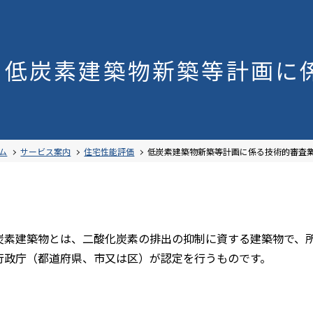
低炭素建築物新築等計画
に
案内
書ダウンロード
理由
申請
式ダウンロード
ム
サービス案内
住宅性能評価
低炭素建築物新築等計画に係る技術的審査
式ダウンロード
合性判定
申請
価書式ダウンロード
・経営理念
WEB申請
ンシップ
炭素建築物とは、二酸化炭素の排出の抑制に資する建築物で、
行政庁（都道府県、市又は区）が認定を行うものです。
業務書式ダウンロード
評価
電子申請
ーフォーム
明書式ダウンロード