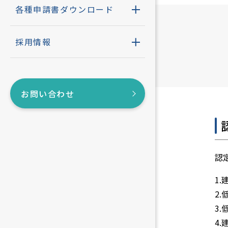
コンプラ
建物診断
住宅性能評
各種申請書ダウンロード
BELS評価
アクセス
採用情報
構造計算適
SDGs宣言
お問い合わせ
耐震判定書
低炭素建築
認
その他住宅
1
性能評価書
2
3
4
長期優良住